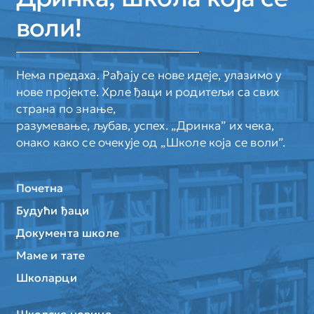
воли!
Нема предаха. Рађају се нове идеје, улазимо у
нове пројекте. Хрле ђаци и родитељи са свих
страна по знање,
разумевање, љубав, успех. „Дринка” их чека,
онако како се очекује од „Школе која се воли”.
Почетна
Будући ђаци
Документа школе
Маме и тате
Школарци