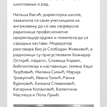
школовање и рад.
Наташа Васић, директорка школе,
захвалила се свим учесницима на
ангажовању да се ова својеврсна
радионица професионалне
оријентације одржи и пожелела да се
сарадња настави. Модератор
разговора био је Слободан Живковић, а
радионици су присуствовали Божидар
Остојић, педагог, Славица Хорват,
библиотекар и наставници: Јелена Хаџи
Ђорђевић, Милена Симић, Марија
Тривунчић, Ивана Томић, Ранка
Вујановић, Биљана Стевановић,
Катарина Колаковић, Валентина
Маслеша и Лола Лукић.