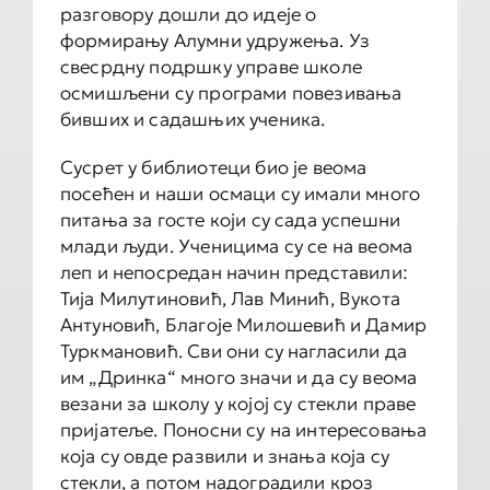
разговору дошли до идеје о
формирању Алумни удружења. Уз
свесрдну подршку управе школе
осмишљени су програми повезивања
бивших и садашњих ученика.
Сусрет у библиотеци био је веома
посећен и наши осмаци су имали много
питања за госте који су сада успешни
млади људи. Ученицима су се на веома
леп и непосредан начин представили:
Тија Милутиновић, Лав Минић, Вукота
Антуновић, Благоје Милошевић и Дамир
Туркмановић. Сви они су нагласили да
им „Дринка“ много значи и да су веома
везани за школу у којој су стекли праве
пријатеље. Поносни су на интересовања
која су овде развили и знања која су
стекли, а потом надоградили кроз