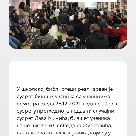
Документа школе
Контакт
У школској библиотеци реализован је
сусрет бивших ученика са ученицима
осмог разреда 28.12.2021. године. Овом
сусрету претходио је недавни случајни
сусрет Лава Минића, бившег ученика
наше школе и Слободана Живковића,
наставника енглеског језика, који су у