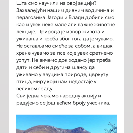
Шта смо научили на овој акцији?
Захваљујући нашим дивним водичима и
педагозима Јагоди и Влади добили смо
као и увек неке мале али важне животне
лекције. Природа је извор живота и
уживања и треба због тога да је чувамо.
Не остављамо смеће за собом, а вишак
хране чувамо за псе које увек сретнемо
успут. Не вичемо док ходамо јер треба
дати и себи и другима шансу да
уживамо у звуцима природе, цвркуту
птица, миру који нам недостаје у
великом граду.
Сви једва чекамо наредну акцију и
радујемо се још већем броју учесника.