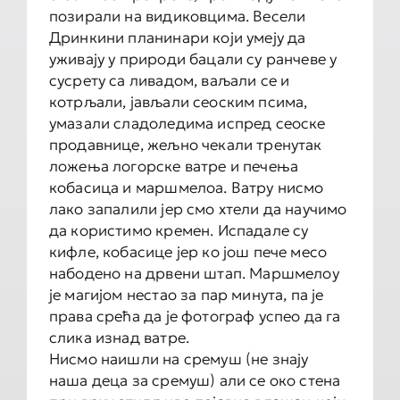
позирали на видиковцима. Весели
Дринкини планинари који умеју да
уживају у природи бацали су ранчеве у
сусрету са ливадом, ваљали се и
котрљали, јављали сеоским псима,
умазали сладоледима испред сеоске
продавнице, жељно чекали тренутак
ложења логорске ватре и печења
кобасица и маршмелоа. Ватру нисмо
лако запалили јер смо хтели да научимо
да користимо кремен. Испадале су
кифле, кобасице јер ко још пече месо
набодено на дрвени штап. Маршмелоу
је магијом нестао за пар минута, па је
права срећа да је фотограф успео да га
слика изнад ватре.
Нисмо наишли на сремуш (не знају
наша деца за сремуш) али се око стена