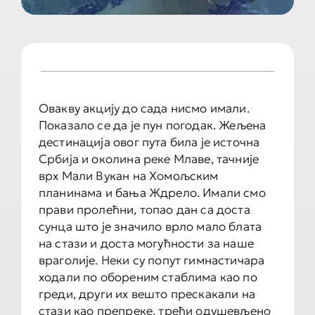
Овакву акцију до сада нисмо имали.
Показало се да је пун погодак. Жељена
дестинација овог пута била је источна
Србија и околина реке Млаве, тачније
врх Мали Вукан на Хомољским
планинама и бања Ждрело. Имали смо
прави пролећни, топао дан са доста
сунца што је значило врло мало блата
на стази и доста могућности за наше
враголије. Неки су попут гимнастичара
ходали по обореним стаблима као по
греди, други их вешто прескакали на
стази као препреке, трећи одушевљено