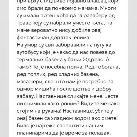
при врху стидљиво појавио влашац који
смо брали да понесемо мамама. Многи
су имали потешкоћа да га разаберу од
траве коју су набрали уместо њега, па
маме вероватно нису добиле овај
фантастичан додатак јелима.
На умор су сви заборавили на путу ка
аутобусу који је чекао да нас повезе до
термалних базена у бањи Ждрело. А
тамо? То је посебна прича. Ред тобогана,
ред топлих, ред хладних базена,
масажери, све што нам је потребно за
одмор мишића после шетње и добру
забаву. Наставнице сликајте мене! Јесте
ли снимили како роним? Видите ме како
стојим на рукама! Наставнице, уђите у
онај базен са хладном водом ако смете!
Било је најтеже саопштити нашим
планинарима да је време за полазак.