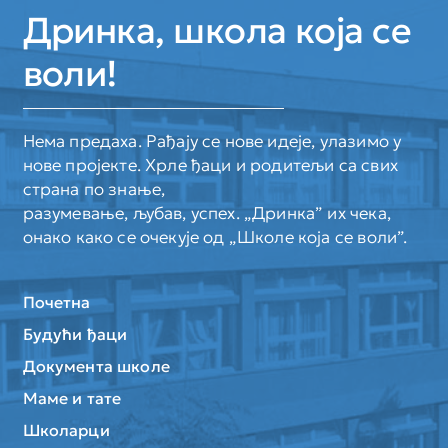
Дринка, школа која се
воли!
Нема предаха. Рађају се нове идеје, улазимо у
нове пројекте. Хрле ђаци и родитељи са свих
страна по знање,
разумевање, љубав, успех. „Дринка” их чека,
онако како се очекује од „Школе која се воли”.
Почетна
Будући ђаци
Документа школе
Маме и тате
Школарци