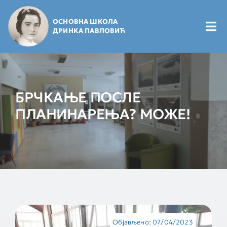
Skip
to
ОСНОВНА ШКОЛА
content
Tog
ДРИНКА ПАВЛОВИЋ
Nav
Почетна
БРЧКАЊЕ ПОСЛЕ
Будући ђаци
ПЛАНИНАРЕЊА? МОЖЕ!
Школарци
Маме и тате
Вести и најаве
Објављено: 07/04/2023