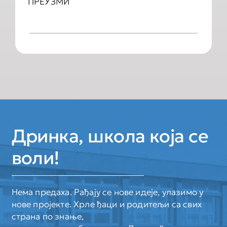
ПРЕУЗМИ
Дринка, школа која се
воли!
Нема предаха. Рађају се нове идеје, улазимо у
нове пројекте. Хрле ђаци и родитељи са свих
страна по знање,