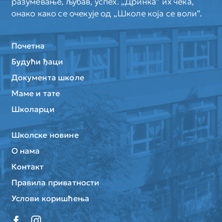
разумевање, љубав, успех. „Дринка” их чека,
онако како се очекује од „Школе која се воли”.
Почетна
Будући ђаци
Документа школе
Маме и тате
Школарци
Школске новине
О нама
Контакт
Правила приватности
Услови коришћења