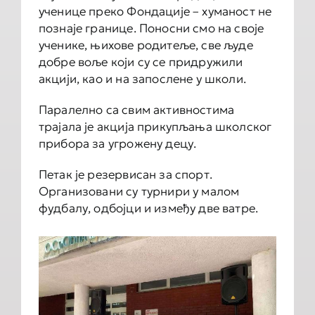
ученице преко Фондације – хуманост не
познаје границе. Поносни смо на своје
ученике, њихове родитеље, све људе
добре воље који су се придружили
акцији, као и на запослене у школи.
Паралелно са свим активностима
трајала је акција прикупљања школског
прибора за угрожену децу.
Петак је резервисан за спорт.
Организовани су турнири у малом
фудбалу, одбојци и између две ватре.