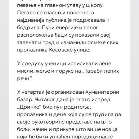
певање на главном улазу у школу.
Певало се гласно и поносно, а
најдивнија публика је подржавала и
бодрила. Пуни енергије и лепог
расположења ђаци су показали свој
таленат и труд и измамили осмехе свих
пролазника Косовске улице.
У среду су ученици исписивали лепе
мисли, жеље и поруке на „Тараби лепих
речи“.
У четвртак је организован Хуманитарни
базар. Читавог дана је плато испред
„Дринке“ био пун родитеља,
пролазника и деце која су се трудила да
своје рукотворине представе на што
бољи начин и прикупе што више новца
који ће бити уплаћен породици наше