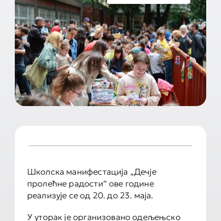
Документа школе
Контакт
Школска манифестација „Дечје
пролећне радости“ ове године
реализује се од 20. до 23. маја.
У уторак је организовано одељењско