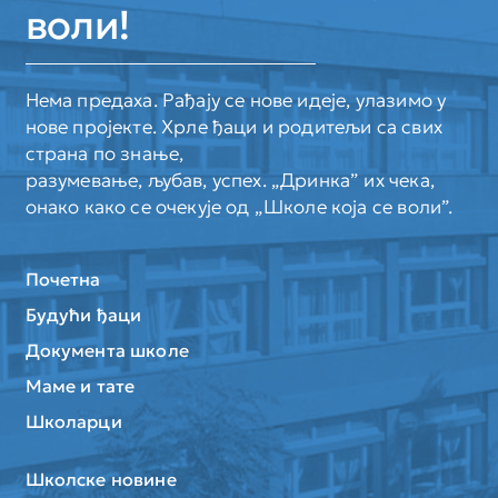
воли!
Нема предаха. Рађају се нове идеје, улазимо у
нове пројекте. Хрле ђаци и родитељи са свих
страна по знање,
разумевање, љубав, успех. „Дринка” их чека,
онако како се очекује од „Школе која се воли”.
Почетна
Будући ђаци
Документа школе
Маме и тате
Школарци
Школске новине