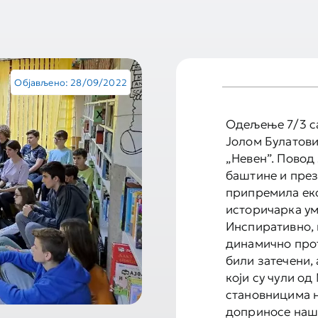
Објављено: 28/09/2022
Одељење 7/3 са
Јолом Булатови
„Невен”. Повод
баштине и през
припремила ек
историчарка у
Инспиративно, 
динамично прот
били затечени,
који су чули о
становницима н
доприносе наш