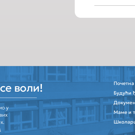
Почетна
се воли!
Будући 
Докумен
мо у
Маме и 
вих
х.
Школар
д