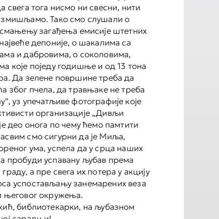
а свега тога нисмо ни свесни, нити
азмишљамо. Тако смо слушали о
у смањењу загађења емисије штетних
највеће депоније, о шакалима са
ама и дабровима, о соколовима,
ма које поједу годишње и од 13 тона
ра. Да зелене површине треба да
ћа због пчела, да травњаке не треба
у”, уз упечатљиве фотографије које
ктивисти организације „Дивљи
је део онога по чему ћемо памтити
асвим смо сигурни да је Миља,
ореног ума, успела да у срца наших
а пробуди успавану љубав према
граду, а пре свега их потера у акцију
оса успостављању занемарених веза
и његовог окружења.
кић, библиотекарки, на љубазном
ној сарадњи!