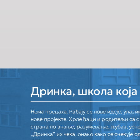
Дринка, школа која 
Нема предаха. Рађају се нове идеје, улази
нове пројекте. Хрле ђаци и родитељи са с
страна по знање, разумевање, љубав, успе
„Дринка” их чека, онако како се очекује о