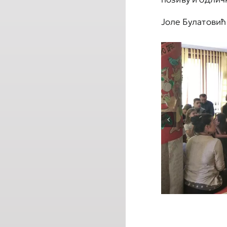
Јоле Булатовић