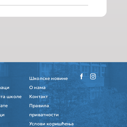
Школске новине
ђаци
О нама
та школе
Контакт
тате
Правила
ци
приватности
Услови коришћења