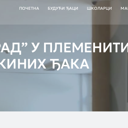
ПОЧЕТНА
БУДУЋИ ЂАЦИ
ШКОЛАРЦИ
МА
АД” У ПЛЕМЕНИТ
КИНИХ ЂАКА