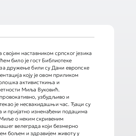
 својим наставником српског језика
ћем било је гост Библиотеке
 за дружење били су Дани европске
ентација коју је овом приликом
олошка активисткиња и
метности Миља Вуковић.
провокативно, узбудљиво и
екао је несвакидашњи час. Ђаци су
 а и пријатно изненађени подацима
д Миље о неким скривеним
ашег велеграда који безмерно
ем бољем и здравијем животу у