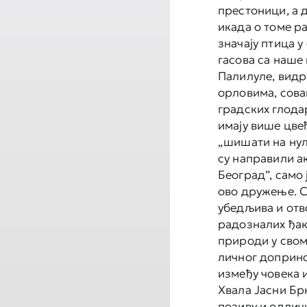
престоници, а д
икада о томе р
значају птица 
гасова са наше 
Палилуле, видр
орловима, сова
градских глода
имају више цве
„шишати на нул
су направили а
Београд”, само 
ово дружење. С
убедљива и отв
радозналих ђак
природи у свом 
личног доприн
између човека 
Хвала Јасни Бр
позиву и одлич