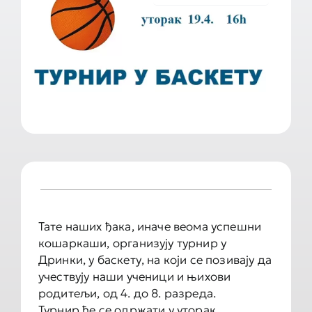
Документа школе
Контакт
Тате наших ђака, иначе веома успешни
кошаркаши, организују турнир у
Дринки, у баскету, на који се позивају да
учествују наши ученици и њихови
родитељи, од 4. до 8. разреда.
Турнир ће се одржати у уторак,