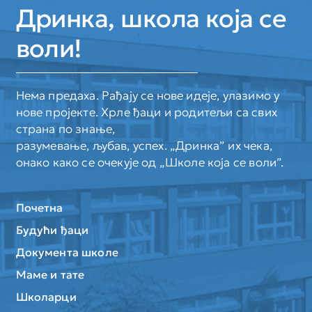
Дринка, школа која се
воли!
Нема предаха. Рађају се нове идеје, улазимо у
нове пројекте. Хрле ђаци и родитељи са свих
страна по знање,
разумевање, љубав, успех. „Дринка” их чека,
онако како се очекује од „Школе која се воли”.
Почетна
Будући ђаци
Документа школе
Маме и тате
Школарци