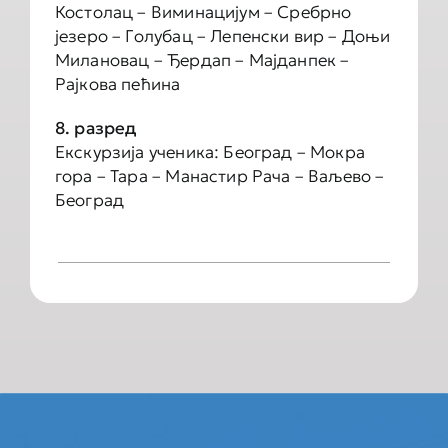
Костолац – Виминацијум – Сребрно
језеро – Голубац – Лепенски вир – Доњи
Милановац – Ђердап – Мајданпек –
Рајкова пећина
8. рaзрeд
Екскурзија ученика: Београд – Мокра
гора – Тара – Манастир Рача – Ваљево –
Београд