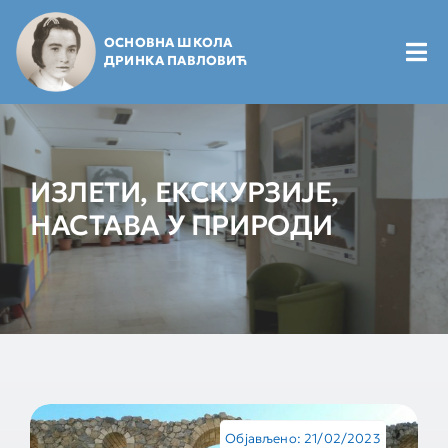
Skip
to
ОСНОВНА ШКОЛА
content
Tog
ДРИНКА ПАВЛОВИЋ
Nav
Почетна
ИЗЛЕТИ, ЕКСКУРЗИЈЕ,
Будући ђаци
НАСТАВА У ПРИРОДИ
Школарци
Маме и тате
Вести и најаве
Објављено: 21/02/2023