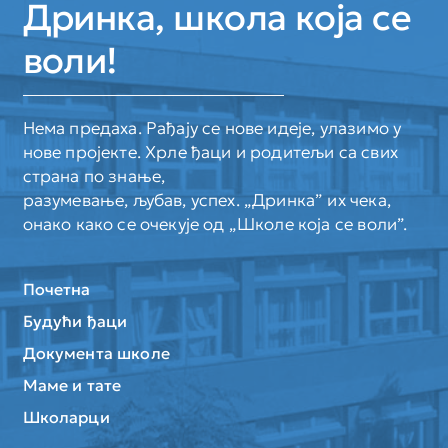
Дринка, школа која се
воли!
Нема предаха. Рађају се нове идеје, улазимо у
нове пројекте. Хрле ђаци и родитељи са свих
страна по знање,
разумевање, љубав, успех. „Дринка” их чека,
онако како се очекује од „Школе која се воли”.
Почетна
Будући ђаци
Документа школе
Маме и тате
Школарци