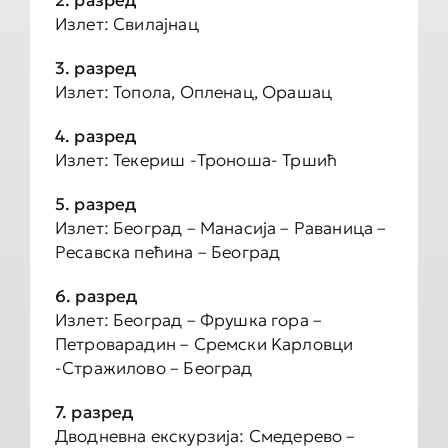
2. разред
Излет: Свилајнац
3. разред
Излет: Топола, Опленац, Орашац
4. рaзрeд
Излет: Текериш -Троноша- Тршић
5. рaзрeд
Излет: Београд – Манасија – Раваница –
Ресавска пећина – Београд
6. рaзрeд
Излет: Београд – Фрушка гора –
Петроварадин – Сремски Kарловци
-Стражилово – Београд
7. рaзрeд
Дводневна екскурзија: Смедерево –