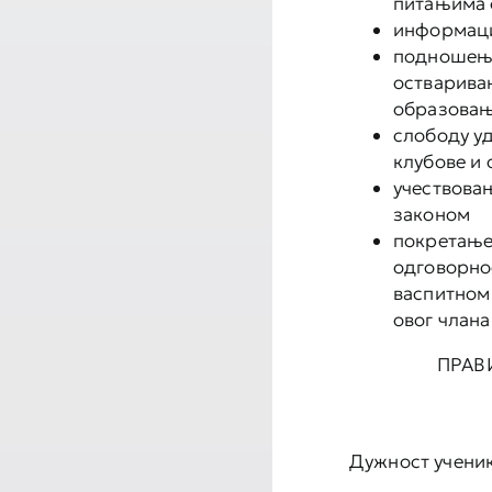
питањима 
информаци
подношења
остварива
образова
слободу у
клубове и
учествовањ
законом
покретање
одговорно
васпитном 
овог члана
ПРАВ
Дужност ученика