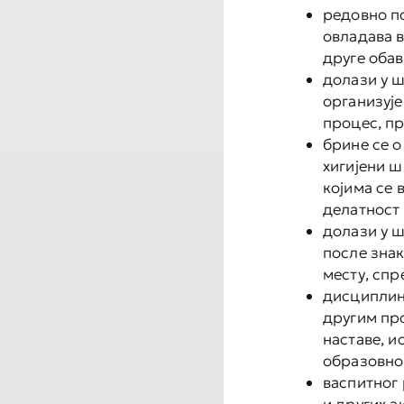
редовно по
овладава 
друге оба
долази у ш
организуј
процес, п
брине се о
хигијени ш
којима се
делатност
долази у ш
после знак
месту, спр
дисциплин
другим пр
наставе, и
образовно
васпитног 