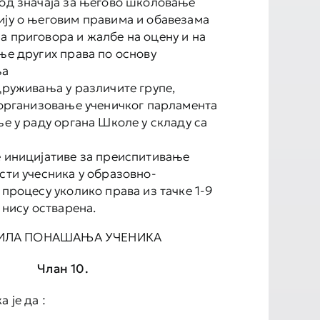
од значаја за његово школовање
ју о његовим правима и обавезама
 приговора и жалбе на оцену и на
ње других права по основу
ња
друживања у различите групе,
 организовање ученичког парламента
е у раду органа Школе у складу са
 иницијативе за преиспитивање
сти учесника у образовно-
процесу уколико права из тачке 1-9
 нису остварена.
ИЛА ПОНАШАЊА УЧЕНИКА
Члан 10.
 је да :