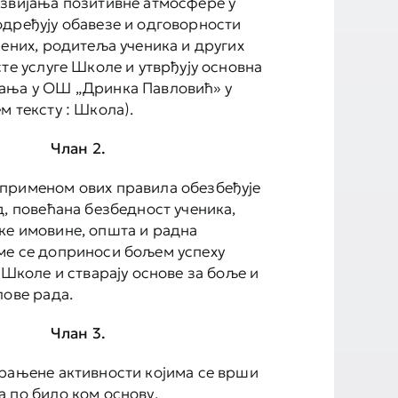
звијања позитивне атмосфере у
дређују обавезе и одговорности
лених, родитеља ученика и других
сте услуге Школе и утврђују основна
ања у ОШ „Дринка Павловић» у
м тексту : Школа).
Члан 2.
применом ових правила обезбеђује
д, повећана безбедност ученика,
е имовине, општа и радна
ме се доприноси бољем успеху
 Школе и стварају основе за боље и
лове рада.
Члан 3.
рањене активности којима се врши
 по било ком основу.