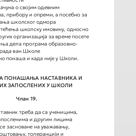
ктивности
ачуна о својим одевним
, прибору и опреми, а посебно за
јања школског одмора
штећења школску имовину, односно
угих организација за време посете
ења дела програма образовно-
 рада ван Школе
но понаша и када није у Школи.
ИЛА ПОНАШАЊА НАСТАВНИКА И
ИХ ЗАПОСЛЕНИХ У ШКОЛИ
Члан 19.
ставник треба да са ученицима,
апосленима и другим лицима
се засноване на уважавању,
оштовању, толеранцији и