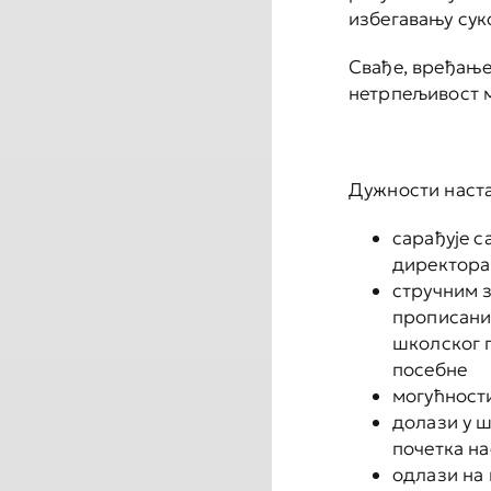
избегавању сук
Свађе, вређање
нетрпељивост 
Дужности наста
сарађује 
директора
стручним 
прописани
школског 
посебне
могућност
долази у ш
почетка на
одлази на 