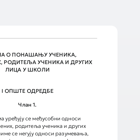
ЛА О ПОНАШАЊУ УЧЕНИКА,
, РОДИТЕЉА УЧЕНИКА И ДРУГИХ
ЛИЦА У ШКОЛИ
I ОПШТЕ ОДРЕДБЕ
Члан 1.
 уређују се међусобни односи
лених, родитеља ученика и других
чиме се негују односи разумевања,