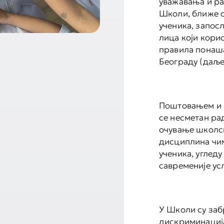
уважавања и ра
Школи, ближе о
ученика, запос
лица који кори
правила понаш
Београду (даље
Поштовањем и 
се несметан ра
очување школск
дисциплина чи
ученика, угледу
савременије ус
У Школи су заб
дискриминација