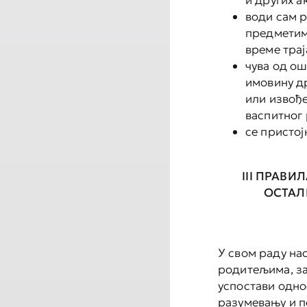
и других а
води сам р
предметима
време тра
чува од о
имовину др
или извођ
васпитног
се пристој
III ПРАВ
ОСТАЛ
У свом раду на
родитељима, з
успостави одно
разумевању и п