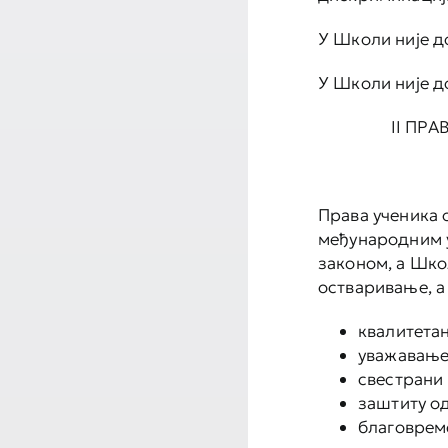
У Школи није д
У Школи није д
II ПР
Права ученика о
међународним 
законом, а Шко
остваривање, а
квалитета
уважавање
свестрани 
заштиту о
благоврем