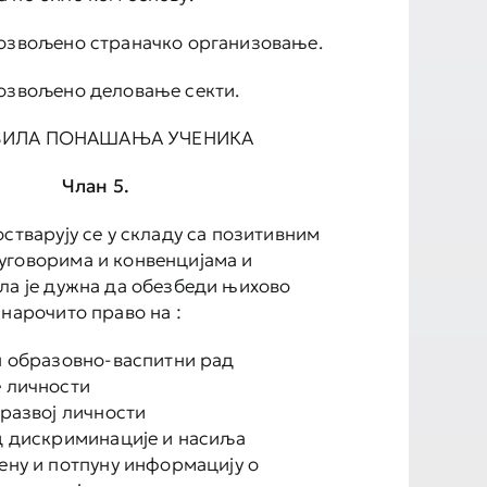
озвољено страначко организовање.
озвољено деловање секти.
АВИЛА ПОНАШАЊА УЧЕНИКА
Члан 5.
стварују се у складу са позитивним
уговорима и конвенцијама и
ла је дужна да обезбеди њихово
 нарочито право на :
н образовно-васпитни рад
 личности
развој личности
д дискриминације и насиља
ену и потпуну информацију о