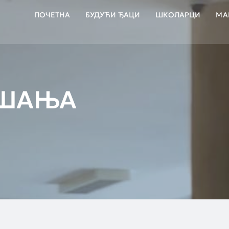
ПОЧЕТНА
БУДУЋИ ЂАЦИ
ШКОЛАРЦИ
МА
АШАЊА