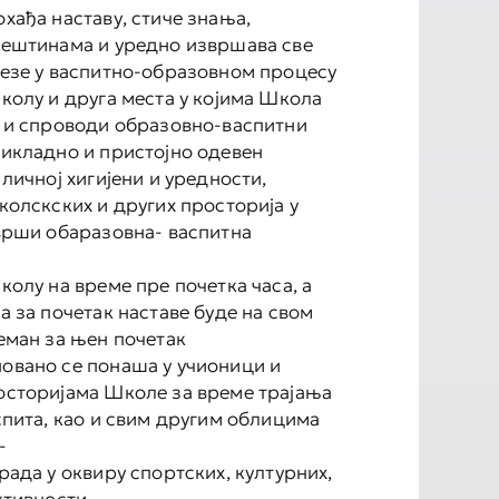
хађа наставу, стиче знања,
вештинама и уредно извршава све
везе у васпитно-образовном процесу
колу и друга места у којима Школа
е и спроводи образовно-васпитни
рикладно и пристојно одевен
 личној хигијени и уредности,
колскских и других просторија у
 врши обаразовна- васпитна
колу на време пре почетка часа, а
а за почетак наставе буде на свом
еман за њен почетак
овано се понаша у учионици и
осторијама Школе за време трајања
спита, као и свим другим облицима
-
рада у оквиру спортских, културних,