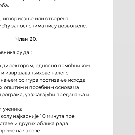
оба.
, игнорисање или отворена
међу запосленима нису дозвољене.
Члан 20.
вника су да :
са директором, односно помоћником
 и извршава њихове налоге
знањем осигура постизање исхода
х општим и посебним основама
програма, уважавајући предзнања и
и ученика
колу најкасније 10 минута пре
ставе и других облика рада
време на часове