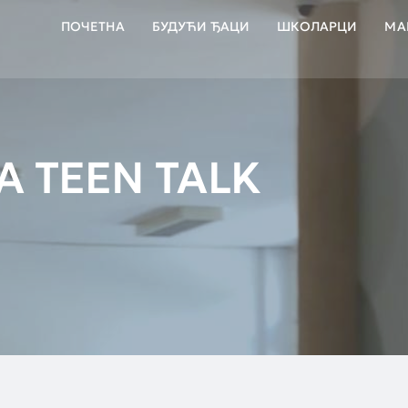
ПОЧЕТНА
БУДУЋИ ЂАЦИ
ШКОЛАРЦИ
МА
 TEEN TALK