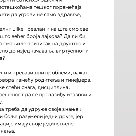
отешкоћама тешког поремећаја
рети да угрози не само здравље,
елни „like“ реалан и на шта смо све
што већег броја лајкова? Да ли би
а смањиле притисак на друштво и
вело до изједначавања виртуелног и
а?
ели и превазишли проблеми, важан
говора између родитеља и тинејџера.
е стећи снага, дисциплина,
решеност да се превазиђу изазови и
у.
а треба да удруже своје знање и
и боље разумели једни друге, јер
ције имају своје јединствене
знања.