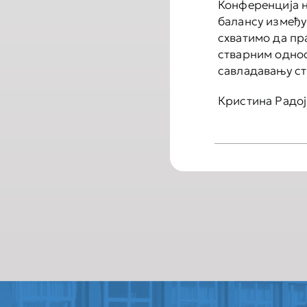
Конференција н
балансу између
схватимо да пр
стварним одно
савладавању ст
Кристина Радој