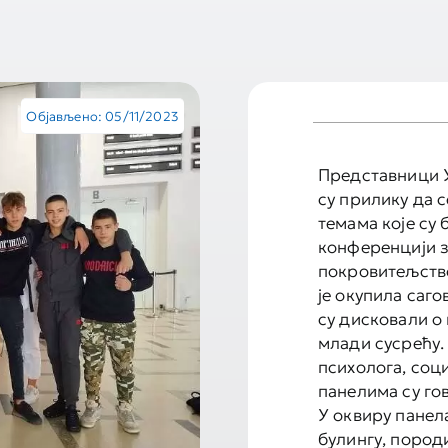
Објављено: 05/11/2023
Представници 
су прилику да 
темама које су 
конференцији за
покровитељство
је окупила саго
су дисковали о
млади сусрећу.
психолога, соци
панелима су го
У оквиру панела
булингу, пород