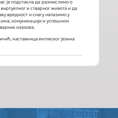
ас је подстакла да размислимо о
 виртуелног и стварног живота и да
аву вредност и снагу налазимо у
сима, комуникацији и успешном
варних изазова.
ичић, наставница енглеског језика