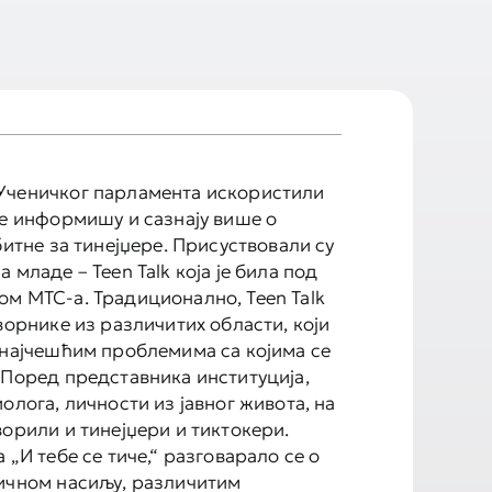
Ученичког парламента искористили
се информишу и сазнају више о
битне за тинејџере. Присуствовали су
 младе – Teen Talk која је била под
м МТС-а. Традиционално, Teen Talk
ворнике из различитих области, који
 најчешћим проблемима са којима се
 Поред представника институција,
олога, личности из јавног живота, на
ворили и тинејџери и тиктокери.
 „И тебе се тиче,“ разговарало се о
ичном насиљу, различитим