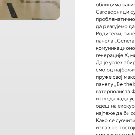
облицима зави
Саговорници су
проблематично 
да реагујемо да
Родитељи, тине
панела „Genera
комуникационом
генерације X, 
Да је успех зби
смо од најбољих
пруже свој мак
панелу „Bе the b
ватерполиста Ф
изгледа када у
одеш на екскурз
најтеже да би 
Како се суочит
излаз не постој
смо како се из