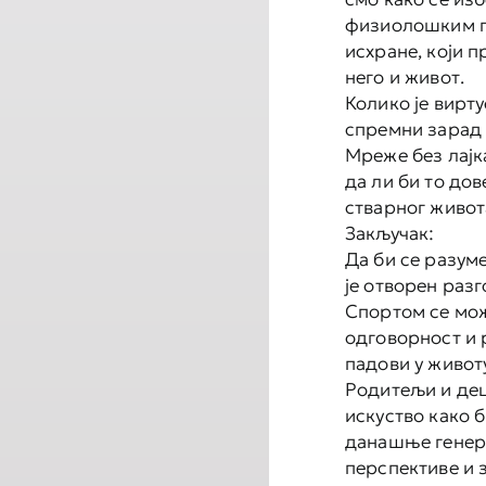
физиолошким п
исхране, који п
него и живот.
Колико је вирту
спремни зарад 
Мреже без лајк
да ли би то до
стварног живот
Закључак:
Да би се разум
је отворен раз
Спортом се мож
одговорност и 
падови у живот
Родитељи и дец
искуство како б
данашње генера
перспективе и 