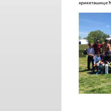
крикеташице ћ