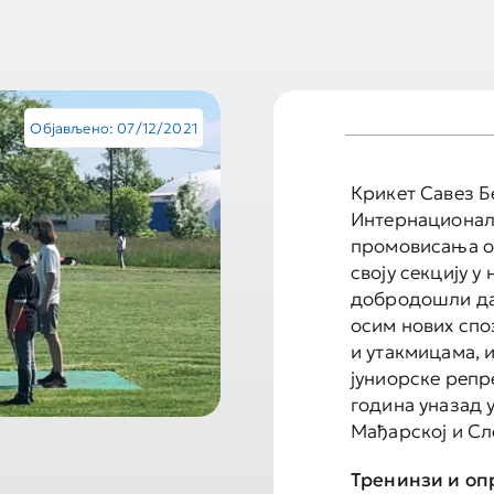
Објављено: 07/12/2021
Крикет Савез Б
Интернационалн
промовисања ов
своју секцију у
добродошли да 
осим нових спо
и утакмицама, 
јуниорске репр
година уназад у
Мађарској и Сл
Тренинзи и оп