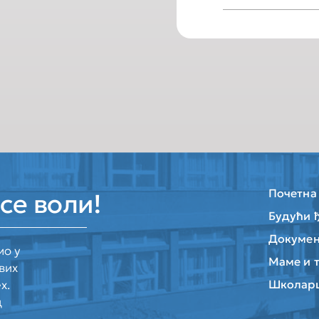
Почетна
се воли!
Будући 
Докумен
мо у
Маме и 
вих
х.
Школар
д