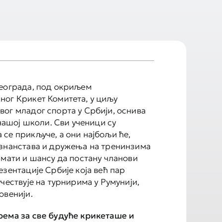
еограда, под окриљем
ог Крикет Комитета, у циљу
ог младог спорта у Србији, оснива
 нашој школи. Сви ученици су
се прикључе, а они најбољи ће,
знанстава и дружења на тренинзима
имати и шансу да постану чланови
езентације Србије која већ пар
чествује на турнирима у Румунији,
овенији.
рема за све будуће крикеташе и