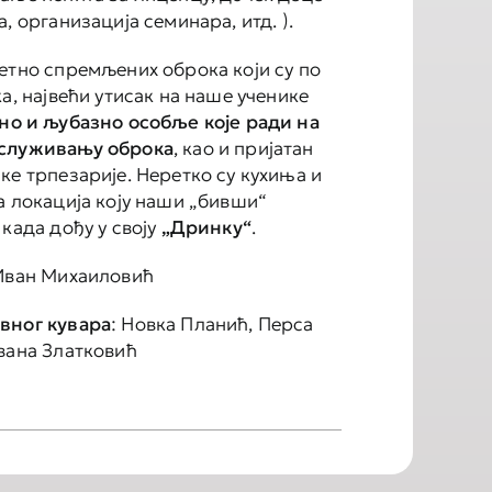
, организација семинара, итд. ).
етно спремљених оброка који су по
а, највећи утисак на наше ученике
но и љубазно особље које ради на
служивању оброка
, као и пријатан
ке трпезарије. Неретко су кухиња и
а локација коју наши „бивши“
када дођу у своју
„Дринку“
.
 Иван Михаиловић
вног кувара
: Новка Планић, Перса
вана Златковић