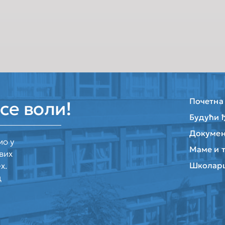
Почетна
се воли!
Будући 
Докумен
мо у
Маме и 
вих
х.
Школар
д