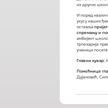
из других школа
И поред квалит
укусу наших ђак
оставља
пријат
спремању и по
амбијент школс
трпезарија прв
ученици посете 
Главни кувар
:
Помоћнице гла
Дујановић, Сил