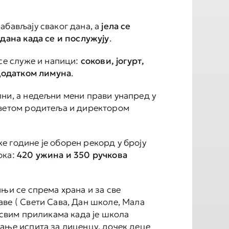
абављају сваког дана, а
јела се
 дана када се и послужују
.
 се служе и напици:
сокови, јогурт,
 додатком лимуна
.
ни, a недељни мени прави унапред у
аветом родитеља и директором
 године је оборен рекорд у броју
ока:
420 ужина и 350 ручкова
ињи се спрема храна и за све
ве ( Свети Сава, Дан школе, Мала
у свим приликама када је школа
ање испита за лиценцу, дочек деце