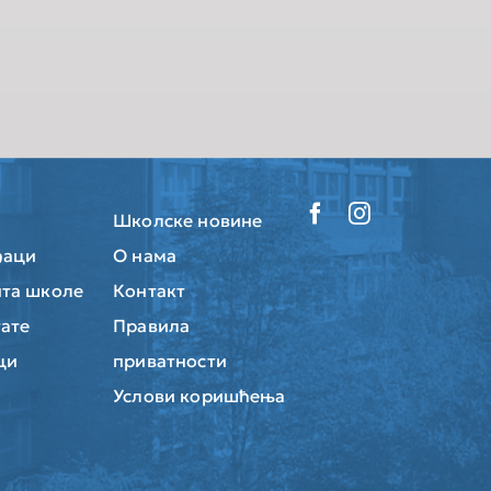
Школске новине
ђаци
О нама
та школе
Контакт
тате
Правила
ци
приватности
Услови коришћења