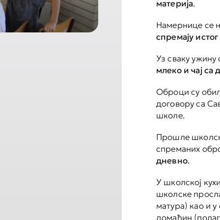
материја
.
Нaмернице се н
спремају истог
Уз сваку ужину
млеко и чај са
Оброци су обил
договору са С
школе.
Прошле школске
спреманих обр
дневно
.
У школској кух
школске просла
матура) као и 
домаћин (полаг