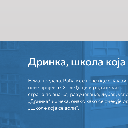
Дринка, школа која 
Нема предаха. Рађају се нове идеје, улази
нове пројекте. Хрле ђаци и родитељи са с
страна по знање, разумевање, љубав, успе
„Дринка” их чека, онако како се очекује о
„Школе која се воли”.