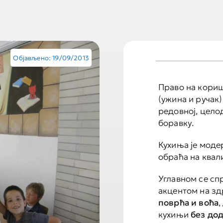
Објављено: 19/09/2013
Право на кори
(ужина и ручак)
редовној, цело
боравку.
Кухиња је моде
обраћа на квал
Углавном се спр
акцентом на зд
поврћа и воћа
,
кухињи
без дод