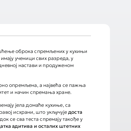
шћење оброка спремљених у кухињи
 имају ученици свих разреда, у
дневној настави и продуженом
рно опремљена, а највећа се пажња
итет и начин спремања хране.
емају јела домаће кухиње, са
равој исхрани, што укључује
доста
 док се сва теста спремају такође у
атка адитива и осталих штетних