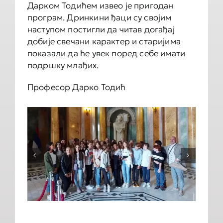
Дарком Тодићем извео је пригодан
програм. Дринкини ђаци су својим
наступом постигли да читав догађај
добије свечани карактер и старијима
показали да ће увек поред себе имати
подршку млађих.
Професор Дарко Тодић