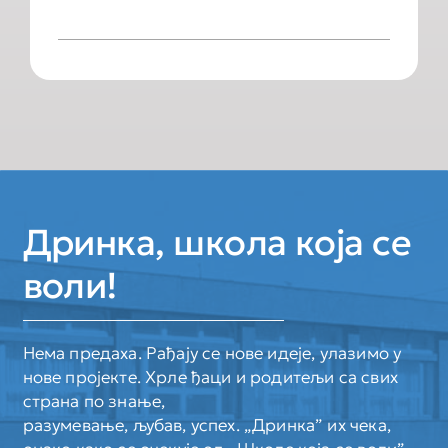
Дринка, школа која се
воли!
Нема предаха. Рађају се нове идеје, улазимо у
нове пројекте. Хрле ђаци и родитељи са свих
страна по знање,
разумевање, љубав, успех. „Дринка” их чека,