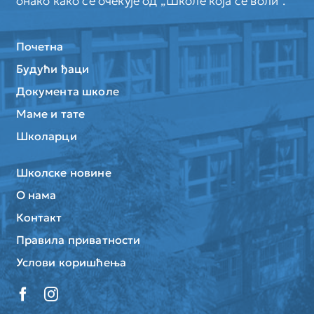
онако како се очекује од „Школе која се воли”.
Почетна
Будући ђаци
Документа школе
Маме и тате
Школарци
Школске новине
О нама
Контакт
Правила приватности
Услови коришћења