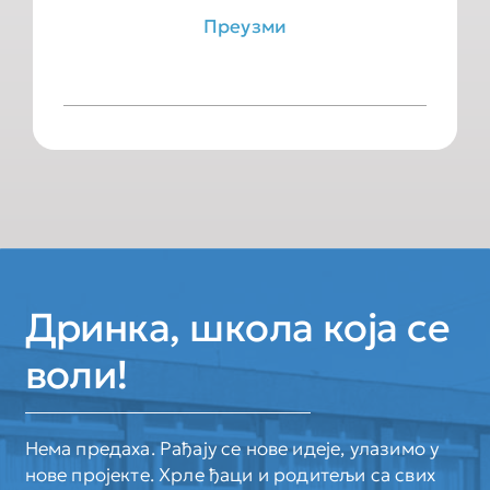
Преузми
Дринка, школа која се
воли!
Нема предаха. Рађају се нове идеје, улазимо у
нове пројекте. Хрле ђаци и родитељи са свих