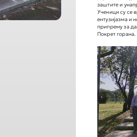
заштите и унап
Ученици су се в
ентузијазма и 
припрему за да
Покрет горана.