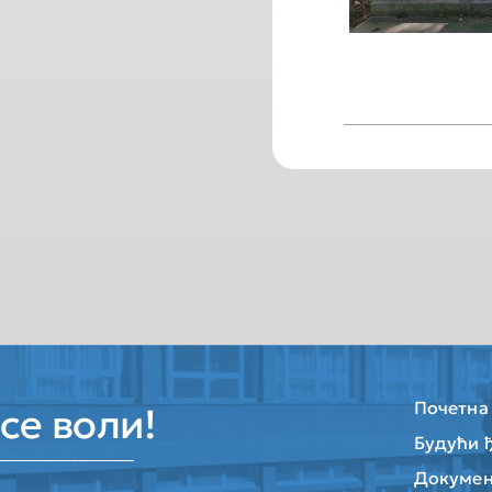
Почетна
се воли!
Будући 
Докумен