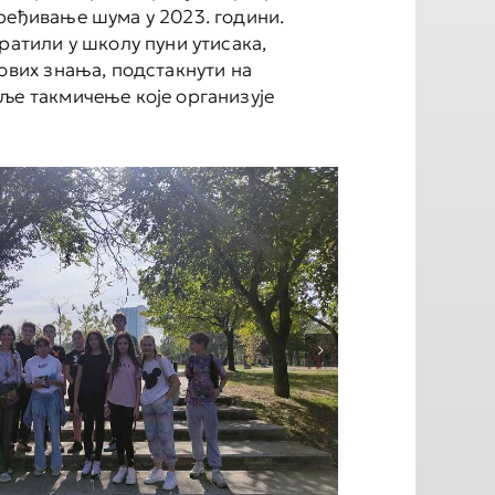
ређивање шума у 2023. години.
ратили у школу пуни утисака,
нових знања, подстакнути на
ље такмичење које организује