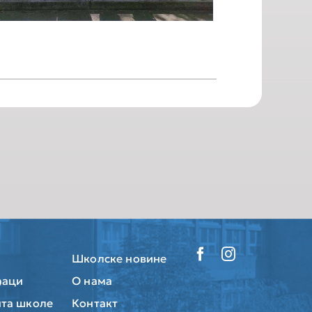
Школске новине
ђаци
О нама
та школе
Контакт