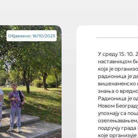
Објављено: 16/10/2023
У среду 15. 10.
наставницом б
која је организ
радионица је д
вишенаменско 
знања о вредно
Радионица је о
Новом Београду
упознају са по
озелењавањем, 
подручју града
које организуј