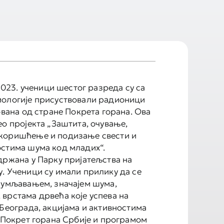
 2023. ученици шестог разреда су са
иологије присуствовали радионици
ована од стране Покрета горана. Ова
ео пројекта „Заштита, очување,
коришћење и подизање свести и
стима шума код младих“.
држана у Парку пријатељства на
. Ученици су имали прилику да се
шумљавањем, значајем шума,
врстама дрвећа које успева на
 Београда, акцијама и активностима
е Покрет горана Србије и програмом