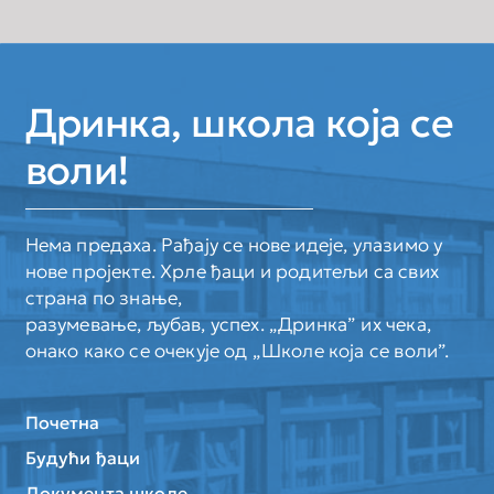
Дринка, школа која се
воли!
Нема предаха. Рађају се нове идеје, улазимо у
нове пројекте. Хрле ђаци и родитељи са свих
страна по знање,
разумевање, љубав, успех. „Дринка” их чека,
онако како се очекује од „Школе која се воли”.
Почетна
Будући ђаци
Документа школе