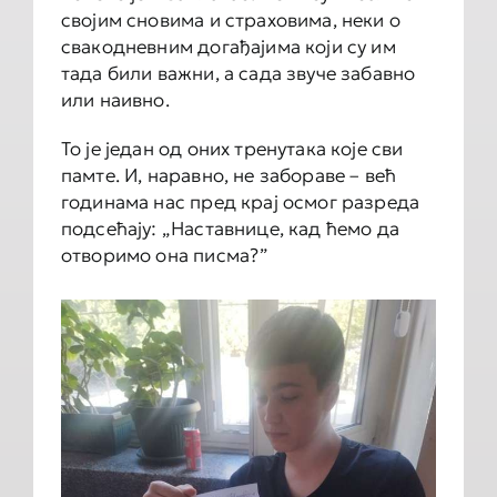
својим сновима и страховима, неки о
свакодневним догађајима који су им
тада били важни, а сада звуче забавно
или наивно.
То је један од оних тренутака које сви
памте. И, наравно, не забораве – већ
годинама нас пред крај осмог разреда
подсећају: „Наставнице, кад ћемо да
отворимо она писма?”