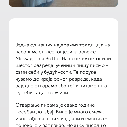
Једна од наших најдражих традиција на
часовима енглеског језика зове се
Message in a Bottle. На почетку петог или
шестог разреда, ученици пишу писмо –
сами себи у будућности. Те поруке
чувамо до краја осмог разреда, када
заједно отварамо „боце” и читамо шта
су себи тада поручили.
Отварање писама је сваке године
посебан догађај. Било је много смеха,
изненађења, неверице, али и емоција –
понеко је и заплакао. Неки су писали о