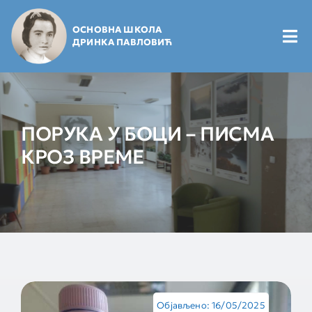
Skip
to
ОСНОВНА ШКОЛА
content
Tog
ДРИНКА ПАВЛОВИЋ
Nav
Почетна
ПОРУКА У БОЦИ – ПИСМА
Будући ђаци
КРОЗ ВРЕМЕ
Школарци
Маме и тате
Вести и најаве
Објављено: 16/05/2025