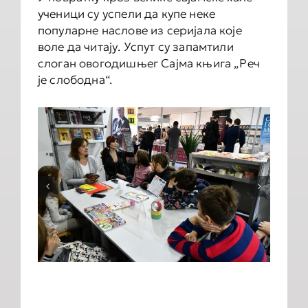
ученици су успели да купе неке
популарне наслове из серијала које
воле да читају. Успут су запамтили
слоган овогодишњег Сајма књига „Реч
је слободна“.