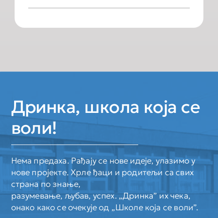
Дринка, школа која се
воли!
Нема предаха. Рађају се нове идеје, улазимо у
нове пројекте. Хрле ђаци и родитељи са свих
страна по знање,
разумевање, љубав, успех. „Дринка” их чека,
онако како се очекује од „Школе која се воли”.