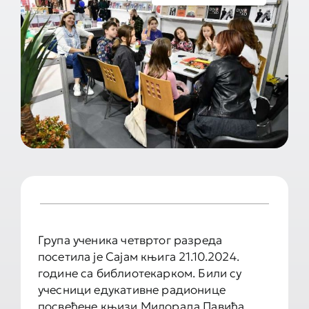
Документа школе
Контакт
Група ученика четвртог разреда
посетила је Сајам књига 21.10.2024.
године са библиотекарком. Били су
учесници едукативне радионице
посвећене књизи Милорада Павића