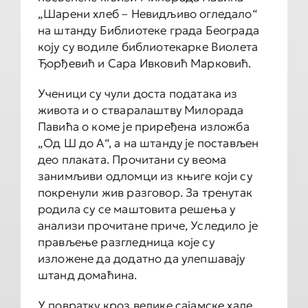
„Шарени хлеб – Невидљиво огледало“
на штанду Библиотеке града Београда
коју су водиле библиотекарке Виолета
Ђорђевић и Сара Ивковић Марковић.
Ученици су чули доста података из
живота и о стваралаштву Милорада
Павића о коме је приређена изложба
„Од Ш до А“, а на штанду је постављен
део плаката. Прочитани су веома
занимљиви одломци из књиге који су
покренули жив разговор. За тренутак
родила су се маштовита решења у
анализи прочитане приче, Уследило је
прављење разгледница које су
изложене да додатно да улепшавају
штанд домаћина.
У повратку кроз велике сајамске хале