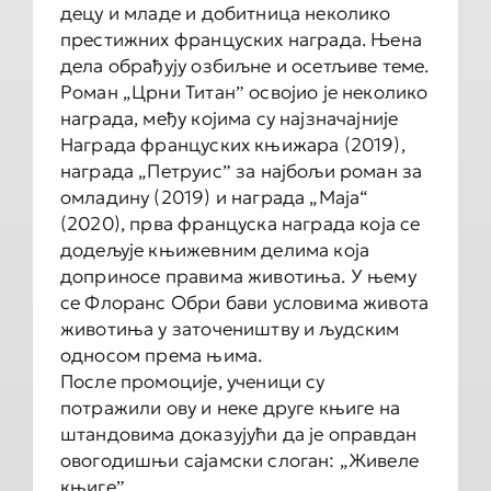
децу и младе и добитница неколико
престижних француских награда. Њена
дела обрађују озбиљне и осетљиве теме.
Роман „Црни Титанˮ освојио је неколико
награда, међу којима су најзначајније
Награда француских књижара (2019),
награда „Петруисˮ за најбољи роман за
омладину (2019) и награда „Маја“
(2020), прва француска награда која се
додељује књижевним делима која
доприносе правима животиња. У њему
се Флоранс Обри бави условима живота
животиња у заточеништву и људским
односом према њима.
После промоције, ученици су
потражили ову и неке друге књиге на
штандовима доказујући да је оправдан
овогодишњи сајамски слоган: „Живеле
књигеˮ.