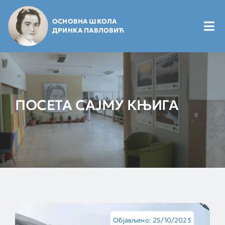
Skip
to
ОСНОВНА ШКОЛА
content
Tog
ДРИНКА ПАВЛОВИЋ
Nav
Почетна
Будући ђаци
ПОСЕТА САЈМУ КЊИГА
Школарци
Маме и тате
Вести и најаве
Објављено: 25/10/2023