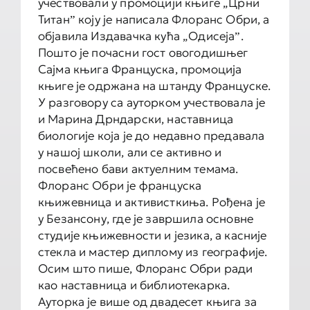
учествовали у промоцији књиге „Црни
Титанˮ коју је написала Флоранс Обри, а
објавила Издавачка кућа „Одисејаˮ.
Пошто је почасни гост овогодишњег
Сајма књига Француска, промоција
књиге је одржана на штанду Француске.
У разговору са ауторком учествовала је
и Марина Дрндарски, наставница
биологије која је до недавно предавала
у нашој школи, али се активно и
посвећено бави актуелним темама.
Флоранс Обри је француска
књижевница и активисткиња. Рођена је
у Безансону, где је завршила основне
студије књижевности и језика, а касније
стекла и мастер диплому из географије.
Осим што пише, Флоранс Обри ради
као наставница и библиотекарка.
Ауторка је више од двадесет књига за