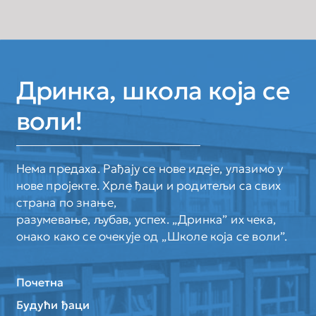
Дринка, школа која се
воли!
Нема предаха. Рађају се нове идеје, улазимо у
нове пројекте. Хрле ђаци и родитељи са свих
страна по знање,
разумевање, љубав, успех. „Дринка” их чека,
онако како се очекује од „Школе која се воли”.
Почетна
Будући ђаци