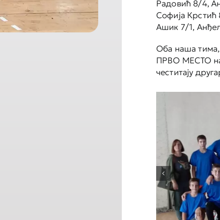
Радовић 8/4, А
Софија Крстић 
Ашик 7/1, Анђе
Оба наша тима, 
ПРВО МЕСТО на 
честитају друг