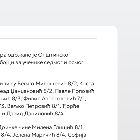
бра одржано је Општинско
бојци за ученике седмог и осмог
били су Вељко Милошевић 8/2, Коста
Сеад Џанџановић 8/2, Павле Поповић
њић 8/3, Филип Апостоловић 7/1,
/3, Вељко Петровић 8/1, Ђорђе
 и Давид Даниловић 8/4.
Дринке чине Милена Глишић 8/1,
 8/4, Јелена Маричић 8/4, Софија