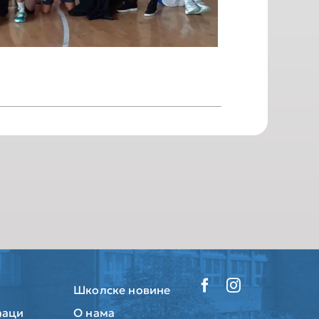
Школске новине
ђаци
О нама