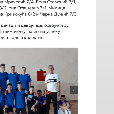
на Мрачевић 7/4, Лена Стаменић 7/1,
8/2, Уна Оташевић 7/1, Милица
ла Кривокућа 8/2 и Чарна Дуњић 7/3.
дечаци и девојчице, освојили су
такмичењу, па им на успеху
ари школе и колектив.