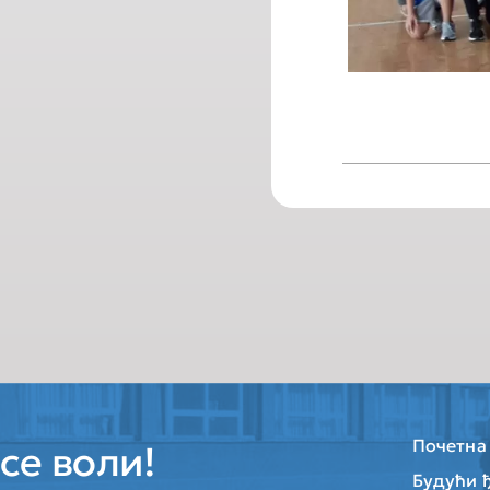
Почетна
се воли!
Будући 