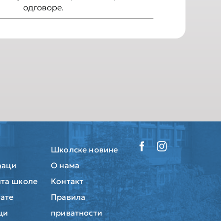
одговоре.
Школске новине
ђаци
О нама
та школе
Контакт
тате
Правила
ци
приватности