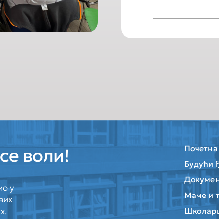
Почетна
се воли!
Будући 
Докумен
мо у
Маме и 
вих
х.
Школар