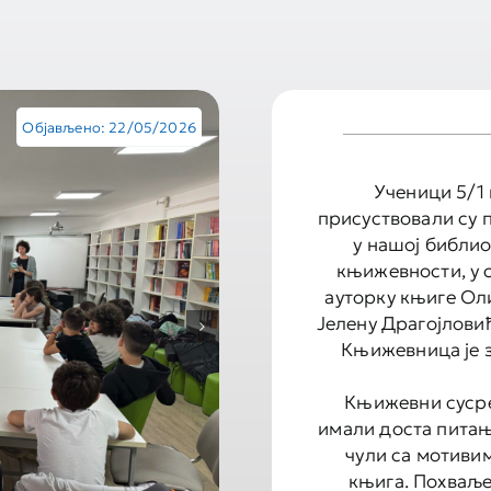
Објављено: 22/05/2026
Ученици 5/1
присуствовали су 
у нашој библио
књижевности, у с
ауторку књиге Ол
Јелену Драгојловић
Књижевница је 
Књижевни сусре
имали доста питањ
чули са мотивим
књига. Похваље