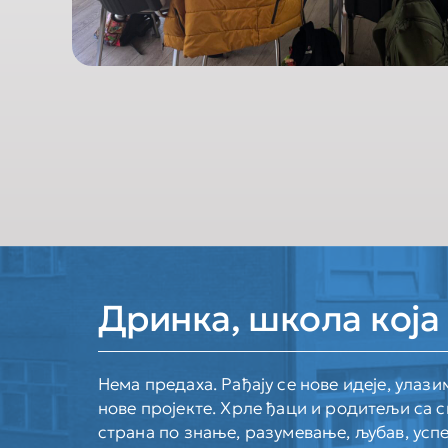
Дринка, школа која 
Нема предаха. Рађају се нове идеје, улази
нове пројекте. Хрле ђаци и родитељи са с
страна по знање, разумевање, љубав, успе