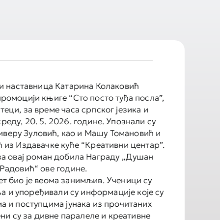
 и наставница Катарина Колаковић
промоцији књиге “Сто посто туђа посла”,
теци, за време часа српског језика и
реду, 20. 5. 2026. године. Упознали су
иверу Зуловић, као и Машу Томановић и
 из Издавачке куће “Креативни центар”.
за овај роман добила Награду „Душан
Радовић“ ове године.
т био је веома занимљив. Ученици су
а и упоређивали су информације које су
а и поступцима јунака из прочитаних
ни су за дивне паралеле и креативне