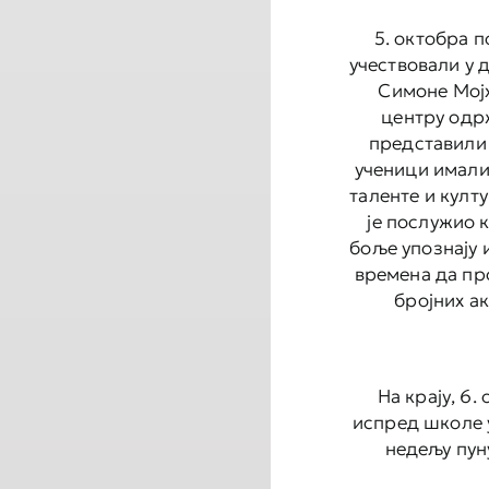
5. октобра п
учествовали у 
Симоне Мојх
центру одрж
представили
ученици имали
таленте и култ
је послужио к
боље упознају 
времена да пр
бројних а
На крају, 6.
испред школе у
недељу пун