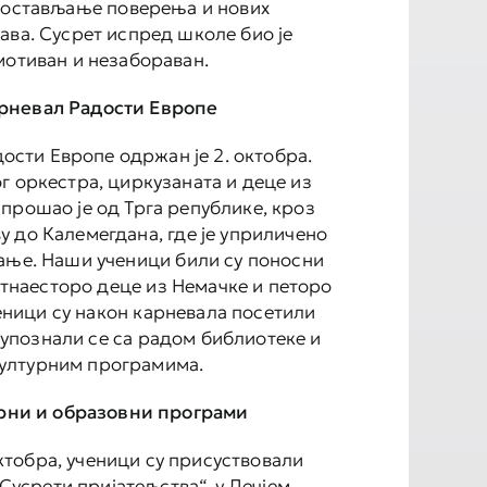
постављање поверења и нових
ава. Сусрет испред школе био је
мотиван и незабораван.
рневал Радости Европе
ости Европе одржан је 2. октобра.
г оркестра, циркузаната и деце из
прошао је од Трга републике, кроз
 до Калемегдана, где је уприличено
ање. Наши ученици били су поносни
тнаесторо деце из Немачке и петоро
еници су након карневала посетили
, упознали се са радом библиотеке и
ултурним програмима.
рни и образовни програми
октобра, ученици су присуствовали
Сусрети пријатељства“, у Дечјем