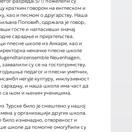
етог разреда(5/1) пожелели су
 кратким говором на енглеском и
ку, као и песмом о другарству. Наша
Биљана Поповић, одржала је говор,
вши госте и нагласивши значај
одне сарадње и пријатељства.
и плесне школе из Анкаре, као и
иректорка немачке плесне школе
 Jugendtanzensemble Neuenhagen,
 захвалили су се на гостопримству.
огодишња педагог и плесни уметник,
ансамбл негује културу, инклузивност
 сарадњу, и наша школа има част да
е са њом и њеним ученицима.
из Турске било је смештено у нашој
мена у организацији других школа.
ве било изненадно, отвореност и
ше школе да помогне омогућили су