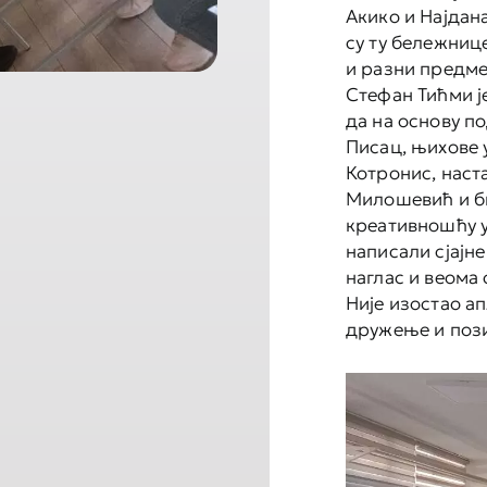
Акико и Најдан
су ту бележниц
и разни предме
Стефан Тићми ј
да на основу п
Писац, њихове 
Котронис, наст
Милошевић и б
креативношћу у
написали сјајне
наглас и веома 
Није изостао а
дружење и пози