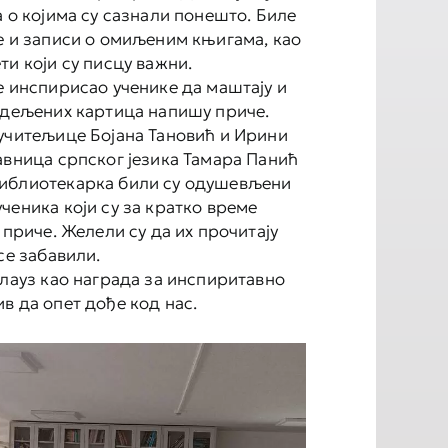
а о којима су сазнали понешто. Биле
е и записи о омиљеним књигама, као
ти који су писцу важни.
е инспирисао ученике да маштају и
одељених картица напишу приче.
учитељице Бојана Тановић и Ирини
авница српског језика Тамара Панић
иблиотекарка били су одушевљени
ченика који су за кратко време
 приче. Желели су да их прочитају
се забавили.
плауз као награда за инспиритавно
в да опет дође код нас.