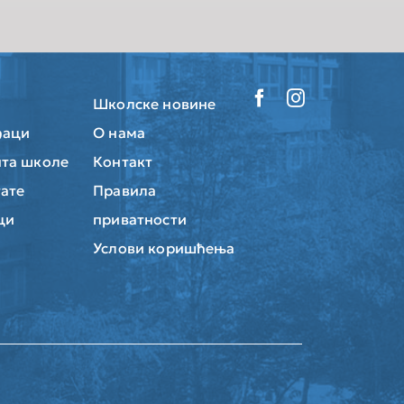
Школске новине
ђаци
О нама
та школе
Контакт
тате
Правила
ци
приватности
Услови коришћења