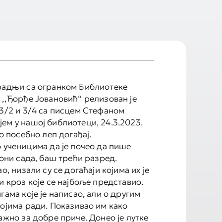
радњи са огранком Библиотеке
 ,,Ђорђе Јовановић“ релизован је
 3/2 и 3/4 са писцем Стефаном
ем у нашој библиотеци, 24.3.2023.
то посебно леп догађај.
о ученицима да је почео да пише
 они сада, баш трећи разред.
ао, низали су се догаћаји којима их је
и кроз које се најбоље представио.
гама које је написао, али о другим
којима ради. Показивао им како
ажно за добре приче. Донео је лутке