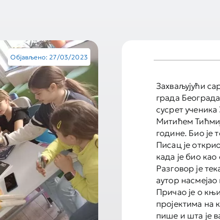
Објављено: 27/03/2023
Захваљујући са
града Београда
сусрет ученика
Митићем Тићмиј
године. Био је 
Писац је откри
када је био као
Разговор је тек
аутор насмејао 
Причао је о књи
пројектима на 
пише и шта је в