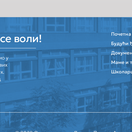
Почетна
се воли!
Будући 
Докумен
мо у
Маме и 
вих
х.
Школар
д