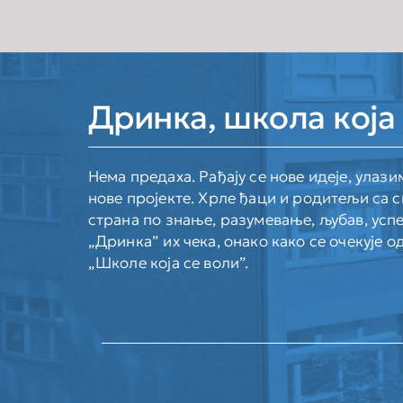
Дринка, школа која 
Нема предаха. Рађају се нове идеје, улази
нове пројекте. Хрле ђаци и родитељи са с
страна по знање, разумевање, љубав, успе
„Дринка” их чека, онако како се очекује о
„Школе која се воли”.