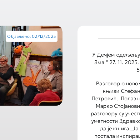
Објављено: 02/12/2025
У Дечјем одељењу
Змај“ 27. 11. 202
5
Разговор о новом
књизи Стефан
Петровић. Полазн
Марко Стојановић
разговору су учес
уметности Здравк
да је књига „Ј
постала инспирац