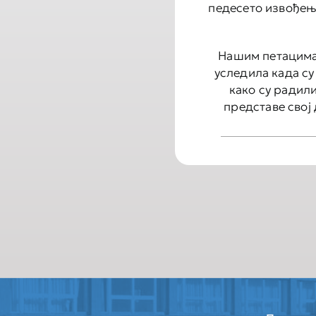
педесето извођењ
Нашим петацима 
уследила када с
како су радили
представе свој