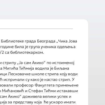
 Библиотеке града Београда „Чика Јова
5. године била је група ученика одељења
/2 са библиотекарком.
 стрипу „Ја сам Акико“ по истоименој
а Митића Тићмија водила је Биљана
ици Лесковачке школе стрипа коју води
 испричали су како је настао стрип. У
твовали професор Факултета примењене
о Мићановић и Стефан Тићми истакавши
а сам Акико“ доживела велики успех и
ија за представу која ће ускоро имати