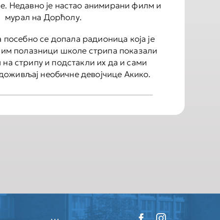
е. Недавно је настао анимирани филм и
мурал на Дорћолу.
посебно се допала радионица која је
у им полазници школе стрипа показали
 на стрипу и подстакли их да и сами
 доживљај необичне девојчице Акико.