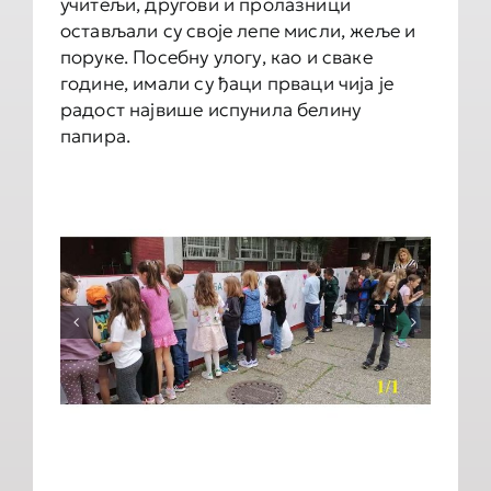
учитељи, другови и пролазници
остављали су своје лепе мисли, жеље и
поруке. Посебну улогу, као и сваке
године, имали су ђаци прваци чија је
радост највише испунила белину
папира.