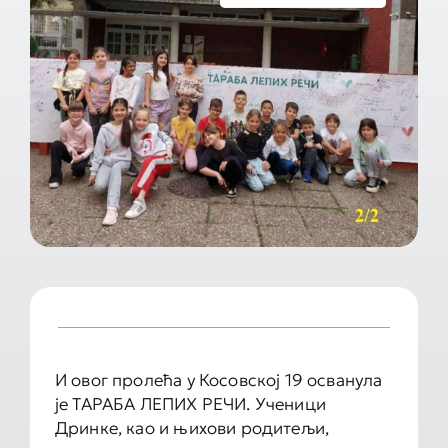
Документа школе
Контакт
И овог пролећа у Косовској 19 осванула
је ТАРАБА ЛЕПИХ РЕЧИ. Ученици
Дринке, као и њихови родитељи,