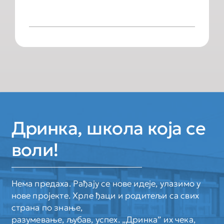
Дринка, школа која се
воли!
Нема предаха. Рађају се нове идеје, улазимо у
нове пројекте. Хрле ђаци и родитељи са свих
страна по знање,
разумевање, љубав, успех. „Дринка” их чека,